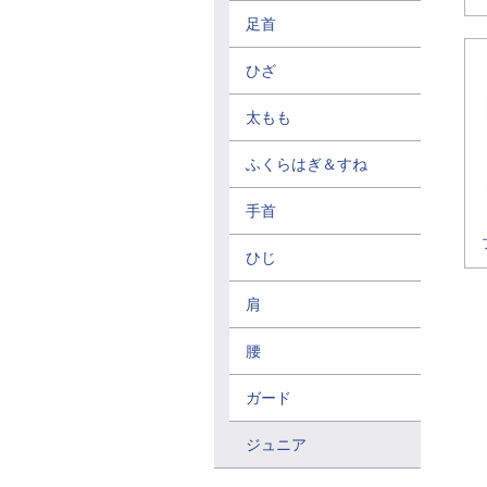
足首
ひざ
太もも
ふくらはぎ＆すね
手首
ひじ
肩
腰
ガード
ジュニア