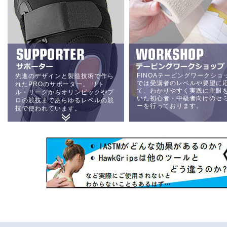
FINOAテーピングワークショ
先進のデザインと製造技術で作ら
では受講者のレベルや要望に
れたPROのサポーター。 リト
て、わかりやすく実践に主眼
ル・リーグからオリンピックやプ
いた初心者・中級者向けのセ
ロの競技まであらゆるレベルの競
ーを行っております。
技で使われています。