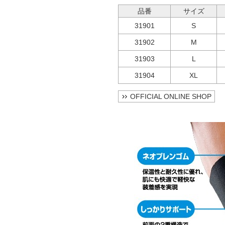
品番
サイズ
31901
S
31902
M
31903
L
31904
XL
OFFICIAL ONLINE SHOP